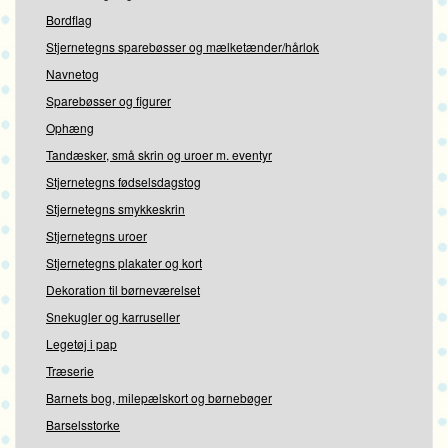
Bordflag
Stjernetegns sparebøsser og mælketænder/hårlok
Navnetog
Sparebøsser og figurer
Ophæng
Tandæsker, små skrin og uroer m. eventyr
Stjernetegns fødselsdagstog
Stjernetegns smykkeskrin
Stjernetegns uroer
Stjernetegns plakater og kort
Dekoration til børneværelset
Snekugler og karruseller
Legetøj i pap
Træserie
Barnets bog, milepælskort og børnebøger
Barselsstorke