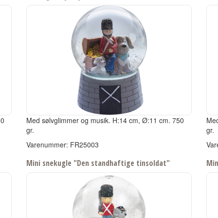
50
Med sølvglimmer og musik.
H:14 cm, Ø:11 cm.
750
Med
gr.
gr.
Varenummer: FR25003
Var
Mini snekugle "Den standhaftige tinsoldat"
Min