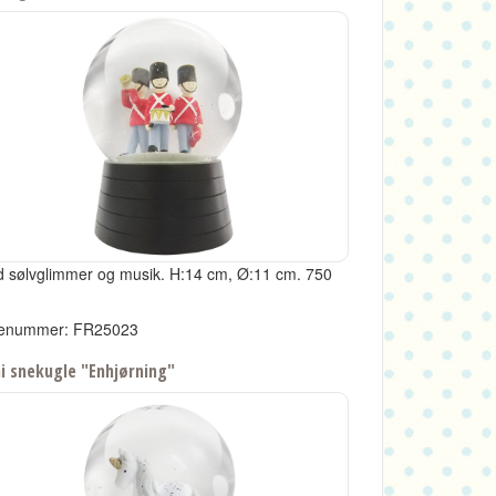
 sølvglimmer og musik.
H:14 cm, Ø:11 cm.
750
enummer: FR25023
i snekugle "Enhjørning"