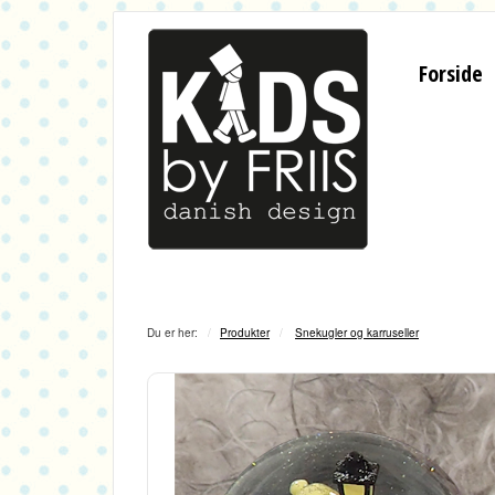
Forside
Du er her:
Produkter
Snekugler og karruseller