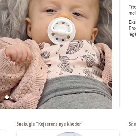
Træ
mel
Eks
Pro
lege
Snekugle "Kejserens nye klæder"
Sne