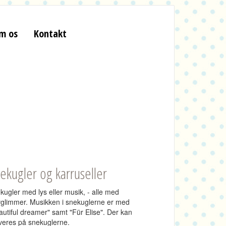
m os
Kontakt
ekugler og karruseller
kugler med lys eller musik, - alle med
vglimmer. Musikken i snekuglerne er med
autiful dreamer" samt "Für Elise".
Der kan
veres på snekuglerne.