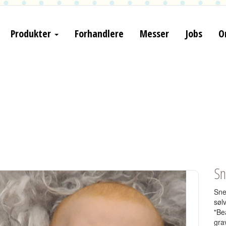
Produkter
Forhandlere
Messer
Jobs
O
Sn
Sne
søl
"Be
gra