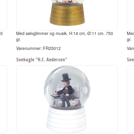
50
Med sølvglimmer og musik.
H:14 cm, Ø:11 cm.
750
Med
gr.
gr.
Varenummer: FR25012
Var
Snekugle "H.C. Andersen"
Sne