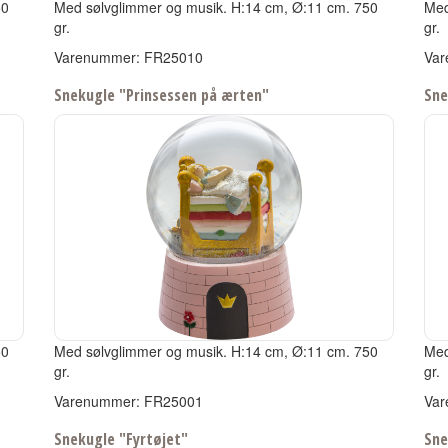
50
Med sølvglimmer og musik.
H:14 cm, Ø:11 cm.
750
Med
gr.
gr.
Varenummer: FR25010
Var
Snekugle "Prinsessen på ærten"
Sne
50
Med sølvglimmer og musik.
H:14 cm, Ø:11 cm.
750
Med
gr.
gr.
Varenummer: FR25001
Var
Snekugle "Fyrtøjet"
Sne