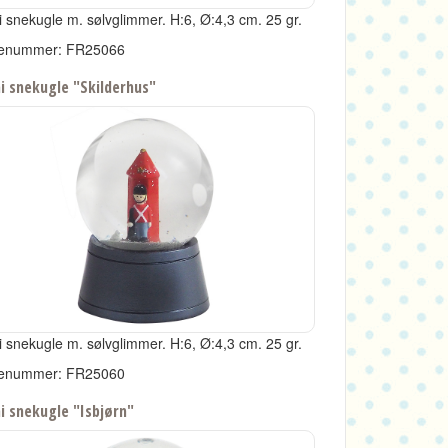
i snekugle m. sølvglimmer.
H:6, Ø:4,3 cm.
25 gr.
enummer: FR25066
i snekugle "Skilderhus"
i snekugle m. sølvglimmer.
H:6, Ø:4,3 cm.
25 gr.
enummer: FR25060
i snekugle "Isbjørn"