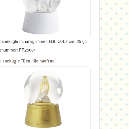
i snekugle m. sølvglimmer.
H:6, Ø:4,3 cm.
25 gr.
enummer: FR25061
i snekugle "Den lille havfrue"