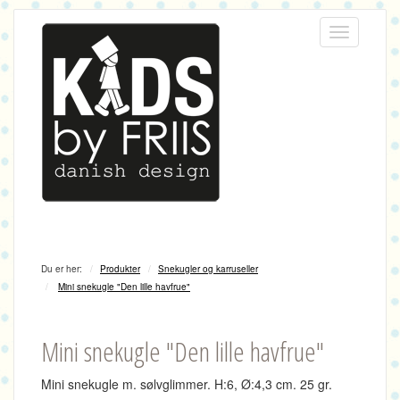
Menu
Du er her:
Produkter
Snekugler og karruseller
Mini snekugle "Den lille havfrue"
Mini snekugle "Den lille havfrue"
Mini snekugle m. sølvglimmer.
H:6, Ø:4,3 cm.
25 gr.