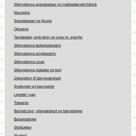
Stjernetegns sparebøsser og mælketænder/hårlok
Navnetog
Sparebøsser og figurer
Ophæng
Tandæsker, små skrin og uroer m. eventyr
Stjernetegns fødselsdagstog
Stjernetegns smykkeskrin
Stjernetegns uroer
Stjernetegns plakater og kort
Dekoration til børneværelset
Snekugler og karruseller
Legetøj i pap
Træserie
Barnets bog, milepælskort og børnebøger
Barselsstorke
Stofdukker
Student