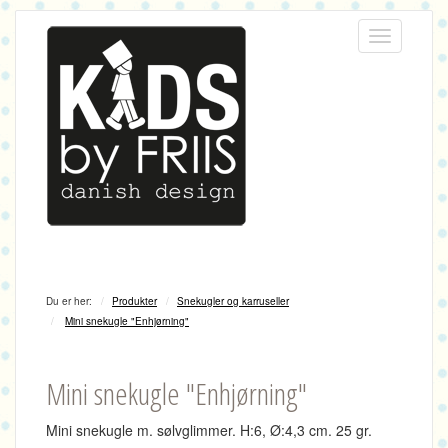
Menu
Du er her:
Produkter
Snekugler og karruseller
Mini snekugle "Enhjørning"
Mini snekugle "Enhjørning"
Mini snekugle m. sølvglimmer.
H:6, Ø:4,3 cm.
25 gr.