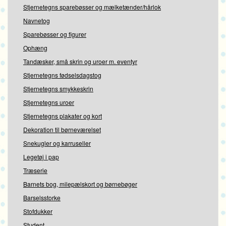
Stjernetegns sparebøsser og mælketænder/hårlok
Navnetog
Sparebøsser og figurer
Ophæng
Tandæsker, små skrin og uroer m. eventyr
Stjernetegns fødselsdagstog
Stjernetegns smykkeskrin
Stjernetegns uroer
Stjernetegns plakater og kort
Dekoration til børneværelset
Snekugler og karruseller
Legetøj i pap
Træserie
Barnets bog, milepælskort og børnebøger
Barselsstorke
Stofdukker
Student