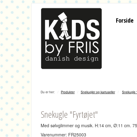
Forside
Du er her:
Produkter
Snekugler og karruseller
Snekugle "
Snekugle "Fyrtøjet"
Med sølvglimmer og musik.
H:14 cm, Ø:11 cm.
75
Varenummer: FR25003