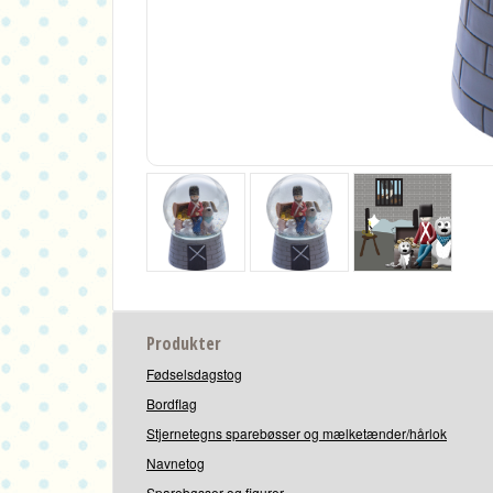
Produkter
Fødselsdagstog
Bordflag
Stjernetegns sparebøsser og mælketænder/hårlok
Navnetog
Sparebøsser og figurer