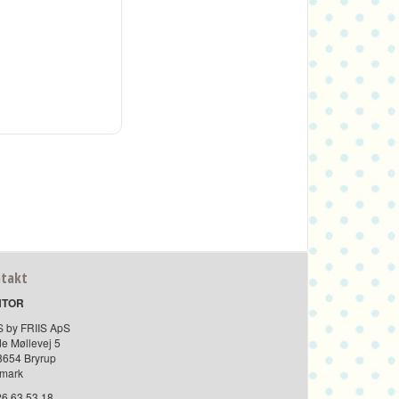
ontakt
NTOR
DS by FRIIS ApS
de Møllevej 5
-8654 Bryrup
mark
 26 63 53 18