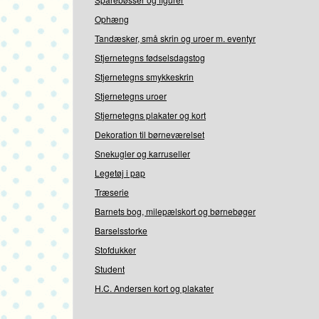
Ophæng
Tandæsker, små skrin og uroer m. eventyr
Stjernetegns fødselsdagstog
Stjernetegns smykkeskrin
Stjernetegns uroer
Stjernetegns plakater og kort
Dekoration til børneværelset
Snekugler og karruseller
Legetøj i pap
Træserie
Barnets bog, milepælskort og børnebøger
Barselsstorke
Stofdukker
Student
H.C. Andersen kort og plakater