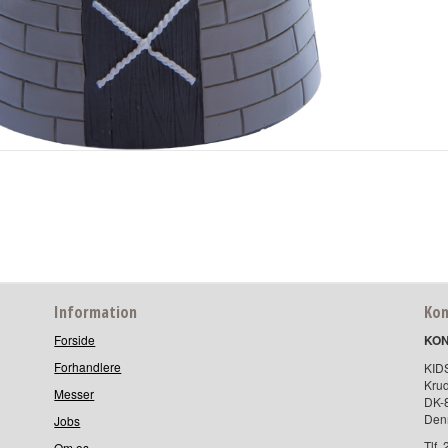
Information
K
Forside
KO
Forhandlere
KI
Kru
Messer
DK
Den
Jobs
Tlf.
Om os