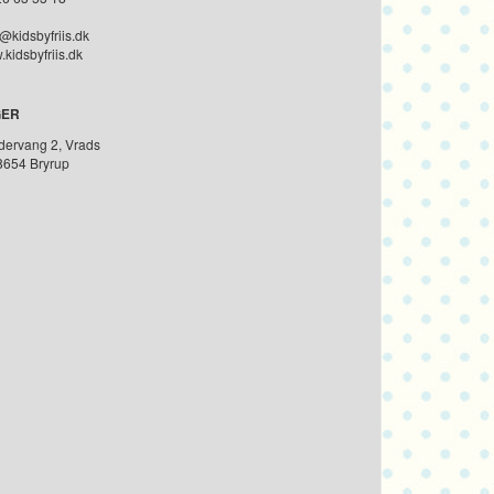
@kidsbyfriis.dk
kidsbyfriis.dk
GER
dervang 2, Vrads
8654 Bryrup