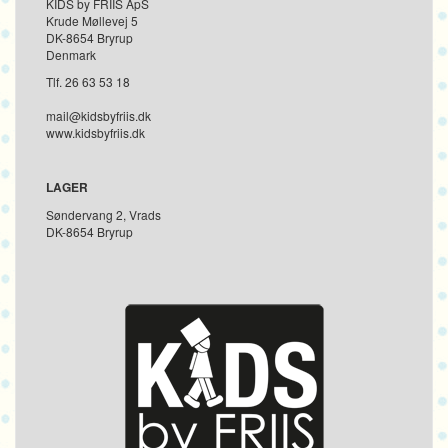
KIDS by FRIIS ApS
Krude Møllevej 5
DK-8654 Bryrup
Denmark
Tlf. 26 63 53 18
mail@kidsbyfriis.dk
www.kidsbyfriis.dk
LAGER
Søndervang 2, Vrads
DK-8654 Bryrup