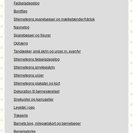
Fødselsdagstog
Bordflag
Stjernetegns sparebøsser og mælketænder/hårlok
Navnetog
Sparebøsser og figurer
Ophæng
Tandæsker, små skrin og uroer m. eventyr
Stjernetegns fødselsdagstog
Stjernetegns smykkeskrin
Stjernetegns uroer
Stjernetegns plakater og kort
Dekoration til børneværelset
Snekugler og karruseller
Legetøj i pap
Træserie
Barnets bog, milepælskort og børnebøger
Barselsstorke