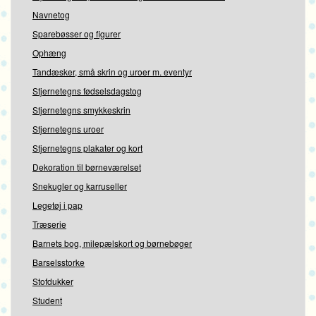
Navnetog
Sparebøsser og figurer
Ophæng
Tandæsker, små skrin og uroer m. eventyr
Stjernetegns fødselsdagstog
Stjernetegns smykkeskrin
Stjernetegns uroer
Stjernetegns plakater og kort
Dekoration til børneværelset
Snekugler og karruseller
Legetøj i pap
Træserie
Barnets bog, milepælskort og børnebøger
Barselsstorke
Stofdukker
Student