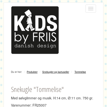
Menu
Du er her:
Produkter
Snekugler og karruseller
Tommelise
Snekugle "Tommelise"
Med sølvglimmer og musik.
H:14 cm, Ø:11 cm.
750 gr.
Varenummer: FR25007