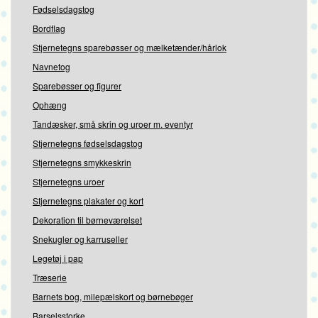
Fødselsdagstog
Bordflag
Stjernetegns sparebøsser og mælketænder/hårlok
Navnetog
Sparebøsser og figurer
Ophæng
Tandæsker, små skrin og uroer m. eventyr
Stjernetegns fødselsdagstog
Stjernetegns smykkeskrin
Stjernetegns uroer
Stjernetegns plakater og kort
Dekoration til børneværelset
Snekugler og karruseller
Legetøj i pap
Træserie
Barnets bog, milepælskort og børnebøger
Barselsstorke